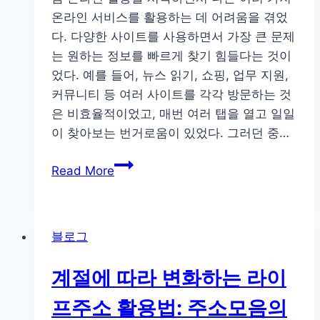
와
온라인 서비스를 활용하는 데 어려움을 겪었
주
다. 다양한 사이트를 사용하면서 가장 큰 문제
의
는 원하는 정보를 빠르게 찾기 힘들다는 것이
사
었다. 예를 들어, 뉴스 읽기, 쇼핑, 업무 지원,
항:
커뮤니티 등 여러 사이트를 각각 방문하는 것
실
은 비효율적이었고, 매번 여러 탭을 열고 일일
질
이 찾아보는 번거로움이 있었다. 그러던 중…
적
조
주
Read More
언
소
모
음
블로그
문
제
계절에 따라 변화하는 라이
해
결
프주소 활용법: 주소모음의
가