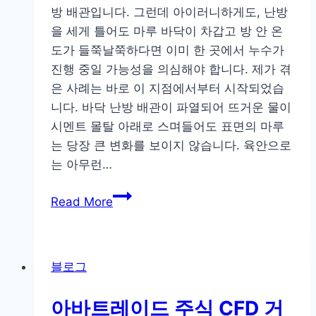
방 배관입니다. 그런데 아이러니하게도, 난방
‘딱
을 세게 틀어도 마루 바닥이 차갑고 방 안 온
그
도가 들쭉날쭉하다면 이미 한 곳에서 누수가
곳’만
진행 중일 가능성을 의심해야 합니다. 제가 겪
잡
은 사례는 바로 이 지점에서부터 시작되었습
는
니다. 바닥 난방 배관이 파열되어 뜨거운 물이
누
시멘트 몰탈 아래로 스며들어도 표면의 마루
수
는 당장 큰 변화를 보이지 않습니다. 육안으로
탐
는 아무런…
지
전
마
Read More
략
루
함
몰
블로그
후
알
아바트레이드 주식 CFD 거
게