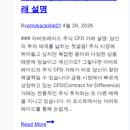
된
래 설명
진
실:
By
onlybacklink01
4월 29, 2026
안
양
### 아바트레이드 주식 CFD 거래 설명: 당신
누
의 투자 세계를 넓히는 첫걸음! 주식 시장에
수
뛰어들고 싶지만 복잡한 용어와 다양한 상품
탐
때문에 망설이고 계신가요? 그렇다면 아바트
지,
레이드의 주식 CFD 거래가 바로 당신이 찾던
대
해결책일 수 있습니다! 금융 시장에서 빠르게
형
성장하고 있는 CFD(Contract for Difference)
업
거래는 전통적인 주식 투자와는 또 다른 매력
체
을 지니고 있습니다. 이 포스트에서는 아바트
는
레이드를 통해 손쉽게…
왜
아
도
Read More
바