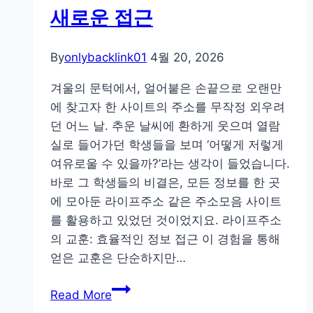
새로운 접근
이
드:
여
By
onlybacklink01
4월 20, 2026
러
겨울의 문턱에서, 얼어붙은 손끝으로 오랜만
사
에 찾고자 한 사이트의 주소를 무작정 외우려
이
던 어느 날. 추운 날씨에 환하게 웃으며 열람
트
실로 들어가던 학생들을 보며 ‘어떻게 저렇게
를
여유로울 수 있을까?’라는 생각이 들었습니다.
효
바로 그 학생들의 비결은, 모든 정보를 한 곳
율
에 모아둔 라이프주소 같은 주소모음 사이트
적
를 활용하고 있었던 것이었지요. 라이프주소
으
의 교훈: 효율적인 정보 접근 이 경험을 통해
로
얻은 교훈은 단순하지만…
정
리
계
Read More
하
절