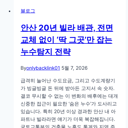
박
블로그
스:
걸
안산 20년 빌라 배관, 전면
그
룹
교체 없이 ‘딱 그곳’만 잡는
움
누수탐지 전략
짤
의
글
By
onlybacklink01
5월 7, 2026
로
급격히 늘어난 수도요금, 그리고 수도계량기
벌
가 빙글빙글 돈 뒤에 받아든 고지서 속 숫자.
트
결코 무시할 수 없는 이 변화의 배후에는 대개
렌
신중한 접근이 필요한 ‘숨은 누수’가 도사리고
드
있습니다. 특히 20년 이상 경과한 안산 내 아
와
파트나 빌라라면 얘기가 더욱 복잡해집니다.
국
국토교통부의 건축물 노후도 통계와 지역 주