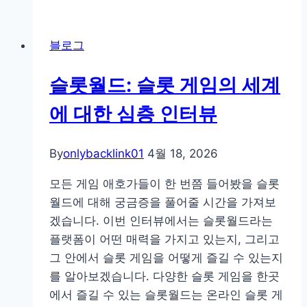
는
에
방
따
법
블로그
라
변
슬롯월드: 슬롯 게임의 세계
화
하
에 대한 심층 인터뷰
는
라
By
onlybacklink01
4월 18, 2026
이
프
모든 게임 애호가들이 한 번쯤 들어봤을 슬롯
주
월드에 대해 궁금증을 풀어줄 시간을 가져보
소
겠습니다. 이번 인터뷰에서는 슬롯월드라는
활
플랫폼이 어떤 매력을 가지고 있는지, 그리고
용
그 안에서 슬롯 게임을 어떻게 즐길 수 있는지
법:
를 알아보겠습니다. 다양한 슬롯 게임을 한곳
주
에서 즐길 수 있는 슬롯월드는 온라인 슬롯 게