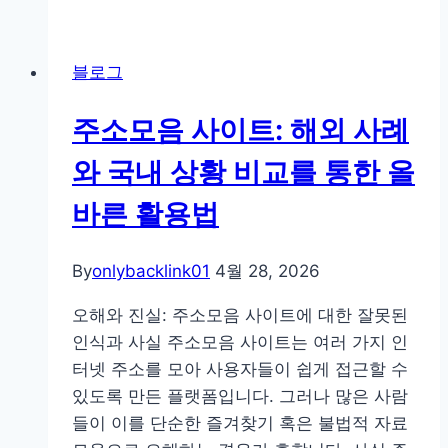
망
트
갔
레
나
블로그
이
드
주소모음 사이트: 해외 사례
주
식
와 국내 상황 비교를 통한 올
CFD
바른 활용법
거
래
설
By
onlybacklink01
4월 28, 2026
명
오해와 진실: 주소모음 사이트에 대한 잘못된
인식과 사실 주소모음 사이트는 여러 가지 인
터넷 주소를 모아 사용자들이 쉽게 접근할 수
있도록 만든 플랫폼입니다. 그러나 많은 사람
들이 이를 단순한 즐겨찾기 혹은 불법적 자료