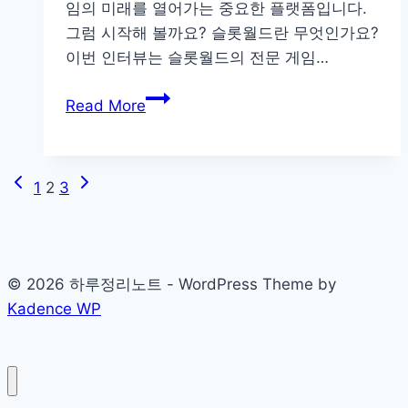
소
임의 미래를 열어가는 중요한 플랫폼입니다.
모
그럼 시작해 볼까요? 슬롯월드란 무엇인가요?
음
이번 인터뷰는 슬롯월드의 전문 게임…
의
슬
새
Read More
롯
로
월
운
드:
접
Previous
Next
Page
1
2
3
슬
근
Page
Page
롯
navigation
게
임
© 2026 하루정리노트 - WordPress Theme by
의
Kadence WP
세
계
에
대