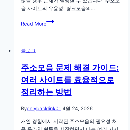
않을 경우 문제가 발생할 수 있습니다. 주소모
상
음 사이트의 유용성: 링크모음의…
을
위
주
Read More
한
소
비
모
포
음
앤
블로그
사
애
이
프
주소모음 문제 해결 가이드:
트
터
사
여러 사이트를 효율적으로
분
용
석
정리하는 방법
시
흔
한
By
onlybacklink01
4월 24, 2026
실
개인 경험에서 시작된 주소모음의 필요성 처
수
음 온라인 활동을 시작하면서 나는 여러 가지