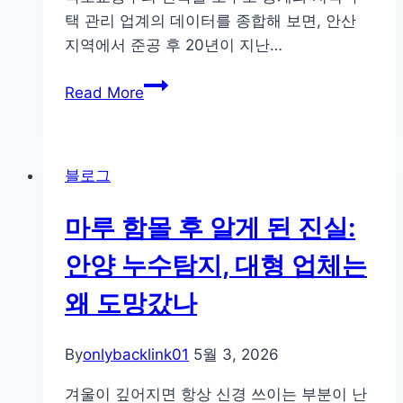
내
택 관리 업계의 데이터를 종합해 보면, 안산
상
지역에서 준공 후 20년이 지난…
황
비
안
Read More
교
산
20
년
블로그
빌
라
마루 함몰 후 알게 된 진실:
배
관,
안양 누수탐지, 대형 업체는
전
왜 도망갔나
면
교
체
By
onlybacklink01
5월 3, 2026
없
겨울이 깊어지면 항상 신경 쓰이는 부분이 난
이