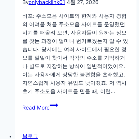
와
By
onlybacklink01
4월 27, 2026
국
비포: 주소모음 사이트의 한계와 사용자 경험
내
의 어려움 처음 주소모음 사이트를 운영했던
상
시기를 떠올려 보면, 사용자들이 원하는 정보
황
를 찾는 과정이 얼마나 번거로웠는지 알 수 있
비
습니다. 당시에는 여러 사이트에서 필요한 정
교
보를 일일이 찾아서 각각의 주소를 기억하거
를
나 별도로 저장하는 방식이 일반적이었어요.
통
이는 사용자에게 상당한 불편함을 초래했고,
한
자연스럽게 사용자 유입도 낮아졌죠. 저 역시
올
초기 주소모음 사이트를 만들 때, 이런…
바
른
주
Read More
활
소
용
모
법
음
블로그
사