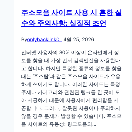
변
주소모음 사이트 사용 시 흔한 실
화
수와 주의사항: 실질적 조언
하
는
라
By
onlybacklink01
4월 25, 2026
이
인터넷 사용자의 80% 이상이 온라인에서 정
프
보를 찾을 때 가장 먼저 검색엔진을 사용한다
주
고 합니다. 하지만 특정한 종류의 정보를 찾을
소
때는 ‘주소탑’과 같은 주소모음 사이트가 유용
활
하게 쓰이기도 합니다. 이러한 사이트는 특정
용
주제나 카테고리와 관련된 링크를 한 곳에 모
법:
아 제공하기 때문에 사용자에게 편리함을 제
주
공합니다. 그러나, 잘못된 사용이나 주의하지
소
않을 경우 문제가 발생할 수 있습니다. 주소모
모
음 사이트의 유용성: 링크모음의…
음