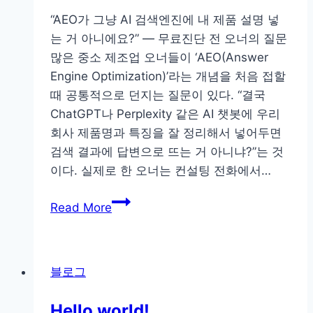
라
“AEO가 그냥 AI 검색엔진에 내 제품 설명 넣
스
는 거 아니에요?” — 무료진단 전 오너의 질문
티
많은 중소 제조업 오너들이 ‘AEO(Answer
비
Engine Optimization)’라는 개념을 처음 접할
하
때 공통적으로 던지는 질문이 있다. “결국
나
ChatGPT나 Perplexity 같은 AI 챗봇에 우리
로
회사 제품명과 특징을 잘 정리해서 넣어두면
직
검색 결과에 답변으로 뜨는 거 아니냐?”는 것
원
이다. 실제로 한 오너는 컨설팅 전화에서…
·
AEO
고
Read More
=
객
AI
모
챗
두
블로그
봇
잡
에
는
Hello world!