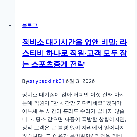
개
월
만
블로그
에
푸
정비소 대기시간을 없앤 비밀: 라
시
스티비 하나로 직원·고객 모두 잡
알
림
는 스포츠중계 전략
클
릭
By
onlybacklink01
6월 3, 2026
률
3
정비소 대기실에 앉아 커피만 여섯 잔째 마시
배
는데 직원이 “한 시간만 기다리세요” 했다가
오
어느새 두 시간이 흘러도 수리가 끝나지 않습
른
니다. 평소 같으면 짜증이 폭발할 상황이지만,
비
정작 고객은 큰 불평 없이 자리에서 일어나지
결:
않습니다. 그 이유가 무엇일까? 정답은 정비