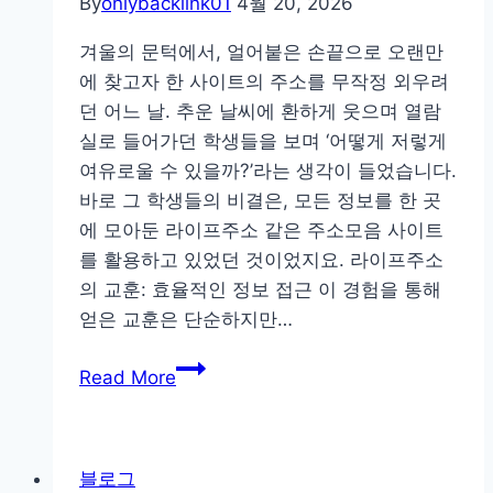
By
onlybacklink01
4월 20, 2026
컨
설
겨울의 문턱에서, 얼어붙은 손끝으로 오랜만
팅
에 찾고자 한 사이트의 주소를 무작정 외우려
에
던 어느 날. 추운 날씨에 환하게 웃으며 열람
서
실로 들어가던 학생들을 보며 ‘어떻게 저렇게
받
여유로울 수 있을까?’라는 생각이 들었습니다.
은
바로 그 학생들의 비결은, 모든 정보를 한 곳
우
에 모아둔 라이프주소 같은 주소모음 사이트
선
를 활용하고 있었던 것이었지요. 라이프주소
순
의 교훈: 효율적인 정보 접근 이 경험을 통해
위
얻은 교훈은 단순하지만…
리
계
스
Read More
절
트
에
따
블로그
라