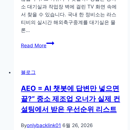
BLUE
소 대기실과 작업장 벽에 걸린 TV 화면 속에
SKY
서 찾을 수 있습니다. 국내 한 정비소는 라스
SOLUTION
티비의 실시간 해외축구중계를 대기실은 물
로
론…
케
정
일
Read More
비
세
소
팅
대
경
블로그
기
험
시
기
AEO = AI 챗봇에 답변만 넣으면
간
끝?” 중소 제조업 오너가 실제 컨
을
없
설팅에서 받은 우선순위 리스트
앤
비
By
onlybacklink01
6월 26, 2026
밀: