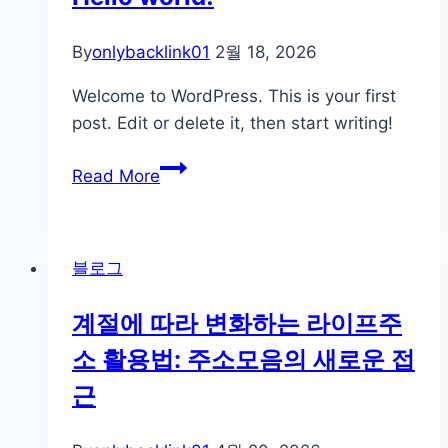
답
스
변
포
By
onlybacklink01
2월 18, 2026
만
츠
넣
중
Welcome to WordPress. This is your first
으
계
post. Edit or delete it, then start writing!
면
전
끝?”
Hello
략
Read More
중
world!
소
제
블로그
조
업
계절에 따라 변화하는 라이프주
오
너
소 활용법: 주소모음의 새로운 접
가
근
실
제