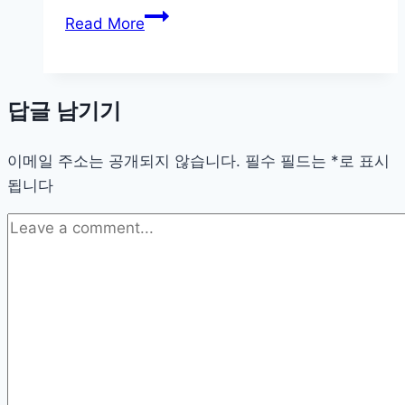
의
주
Read More
새
소
로
모
운
음
접
답글 남기기
사
근
이
이메일 주소는 공개되지 않습니다.
트
필수 필드는
*
로 표시
됩니다
사
용
시
흔
한
실
수
와
주