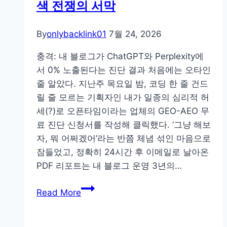
색 전쟁의 서막
점
분
By
onlybacklink01
7월 24, 2026
석
충격: 내 블로그가 ChatGPT와 Perplexity에
서 0% 노출된다는 진단 결과 처음에는 오타인
줄 알았다. 지난주 목요일 밤, 코딩 한 줄 건드
릴 줄 모르는 기획자인 내가 일종의 심리적 허
세(?)로 오픈타임이라는 업체의 GEO-AEO 무
료 진단 신청서를 작성해 클릭했다. ‘그냥 해보
자, 뭐 어쩌겠어’라는 반쯤 체념 섞인 마음으로
잠들었고, 정확히 24시간 후 이메일로 날아온
PDF 리포트는 내 블로그 운영 3년의…
코
Read More
딩
1