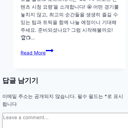
심
텐츠 시청 요령’을 소개합니다! 🤩 어떤 경기를
막
포
놓치지 않고, 최고의 순간들을 생생히 즐길 수
인
있는 팁과 트릭을 함께 나눌 예정이니 기대해
트
주세요. 준비되셨나요? 그럼 시작해볼까요!
정
🏆📺…
리
CU-
Read More
TV
스
포
답글 남기기
츠
콘
이메일 주소는 공개되지 않습니다.
텐
필수 필드는
*
로 표시
됩니다
츠
시
청
요