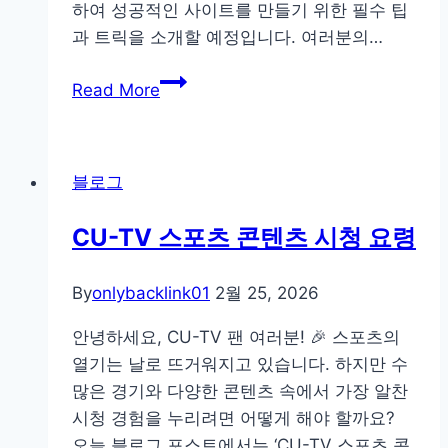
하여 성공적인 사이트를 만들기 위한 필수 팁
받
과 트릭을 소개할 예정입니다. 여러분의…
은
GEO-
유
Read More
AEO
닉
진
스
단
솔
결
블로그
루
과:
션
2026
CU-TV 스포츠 콘텐츠 시청 요령
기
년
반
AI
By
onlybacklink01
2월 25, 2026
사
검
이
안녕하세요, CU-TV 팬 여러분! 🎉 스포츠의
색
트
열기는 날로 뜨거워지고 있습니다. 하지만 수
전
제
많은 경기와 다양한 콘텐츠 속에서 가장 알찬
쟁
작
시청 경험을 누리려면 어떻게 해야 할까요?
의
핵
오늘 블로그 포스트에서는 ‘CU-TV 스포츠 콘
서