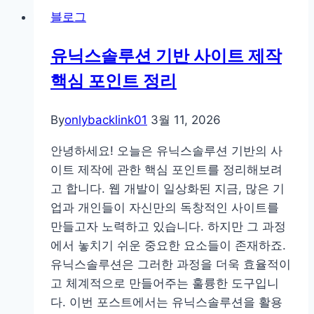
도
블로그
모
르
유닉스솔루션 기반 사이트 제작
는
핵심 포인트 정리
기
획
자
By
onlybacklink01
3월 11, 2026
가
안녕하세요! 오늘은 유닉스솔루션 기반의 사
오
이트 제작에 관한 핵심 포인트를 정리해보려
픈
고 합니다. 웹 개발이 일상화된 지금, 많은 기
타
업과 개인들이 자신만의 독창적인 사이트를
임
만들고자 노력하고 있습니다. 하지만 그 과정
신
에서 놓치기 쉬운 중요한 요소들이 존재하죠.
청
유닉스솔루션은 그러한 과정을 더욱 효율적이
서
고 체계적으로 만들어주는 훌륭한 도구입니
쓰
다. 이번 포스트에서는 유닉스솔루션을 활용
고