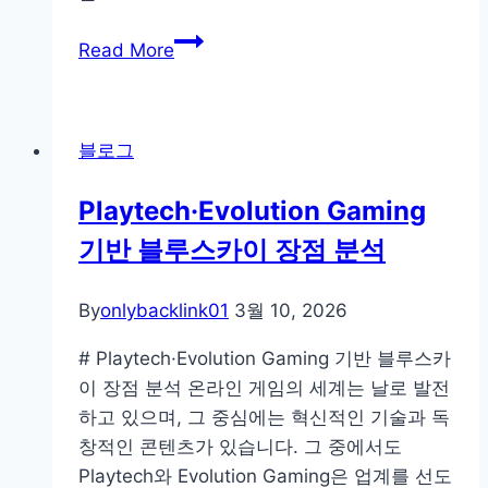
위
MLB
한
Read More
중
비
계,
포
서
앤
블로그
울
애
티
프
Playtech·Evolution Gaming
비
터
기반 블루스카이 장점 분석
자
분
막
석
해
By
onlybacklink01
3월 10, 2026
설
# Playtech·Evolution Gaming 기반 블루스카
로
이 장점 분석 온라인 게임의 세계는 날로 발전
원
하고 있으며, 그 중심에는 혁신적인 기술과 독
어
창적인 콘텐츠가 있습니다. 그 중에서도
생
Playtech와 Evolution Gaming은 업계를 선도
중