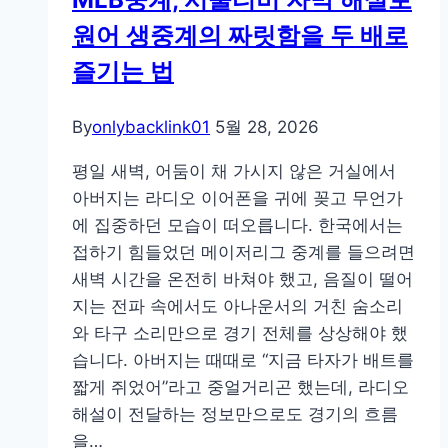
트
원어 생중계의 짜릿함을 두 배로
의
변
즐기는 법
화
와
By
onlybacklink01
5월 28, 2026
핵
심
평일 새벽, 어둠이 채 가시지 않은 거실에서
전
아버지는 라디오 이어폰을 귀에 꽂고 무언가
략:
에 집중하던 모습이 떠오릅니다. 한국에서는
사
접하기 힘들었던 메이저리그 중계를 들으려면
용
새벽 시간을 온전히 바쳐야 했고, 음질이 떨어
자
지는 전파 속에서도 아나운서의 거친 숨소리
경
와 타구 소리만으로 경기 전체를 상상해야 했
험
습니다. 아버지는 때때로 “지금 타자가 배트를
향
짧게 쥐었어”라고 중얼거리곤 했는데, 라디오
상
해설이 전달하는 정보만으로도 경기의 흐름
을
을…