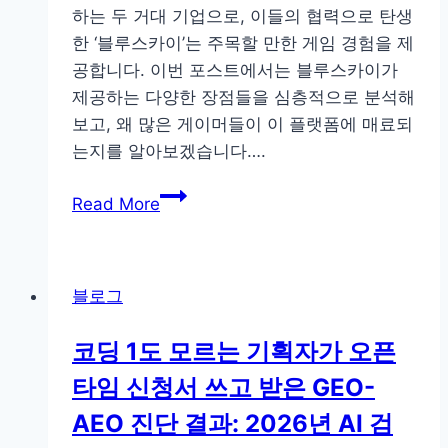
하는 두 거대 기업으로, 이들의 협력으로 탄생
계
한 ‘블루스카이’는 주목할 만한 게임 경험을 제
의
공합니다. 이번 포스트에서는 블루스카이가
짜
제공하는 다양한 장점들을 심층적으로 분석해
릿
보고, 왜 많은 게이머들이 이 플랫폼에 매료되
함
는지를 알아보겠습니다….
을
두
Playtech·Evolution
Read More
배
Gaming
로
기
즐
반
기
블로그
블
는
루
법
코딩 1도 모르는 기획자가 오픈
스
타임 신청서 쓰고 받은 GEO-
카
이
AEO 진단 결과: 2026년 AI 검
장