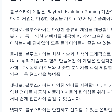
블루스카이 게임은 Playtech·Evolution Gami
다. 이 게임은 다양한 장점을 가지고 있어 많은 플레
첫째로, 블루스카이는 다양한 종류의 게임을 제공합니다
블 게임 등 다양한 선택지를 제공하며, 각각 고유한 
아하는지에 관계없이 모든 플레이어들이 즐길 수 있는
둘째로, 블루스카이는 최신 기술과 최상의 그래픽으로 구성되어
Gaming의 기술력과 함께 만들어진 이 게임은 현실
사합니다. 실제 카지노와 비슷한 분위기를 직접 체험할
임은 더욱 현실감을 높여줍니다.
셋째로, 블루스카이는 다양한 언어를 지원합니다. 이 
양한 언어를 제공하며 플레이어들의 편의성을 위해 다
서나 쉽게 접근하여 즐길 수 있습니다.
넷째로, 블루스카이는 안전하고 신뢰할 수 있는 온라인 카지노입