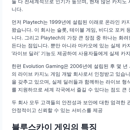
둘 다 전세계적으로 인기가 높으며, 현재 많은 카지노
니다.
먼저 Playtech는 1999년에 설립된 이래로 온라인
왔습니다. 이 회사는 슬롯, 테이블 게임, 비디오 포커
니다. 그리고 Playtech의 가장 큰 장점 중 하나는
든다는 점입니다. 뿐만 아니라 마카오에 있는 실제 
‘라이브 딜러’ 기능도 제공하여 사용자들에게 실제 카
한편 Evolution Gaming은 2006년에 설립된 후 
의 라이브 카지노 게임 개발 회사로서 인정받고 있습니
을 갖추고 있으며, 실제 딜러들과 함께하는 라이브 형
를 지원하므로 세계 각국에서 즐길 수 있다는 점도 큰
두 회사 모두 고객들의 안전성과 보안에 대한 엄격한 
안정적이고 신뢰할 수 있는 서비스를 제공
블루스카이 게임의 특징