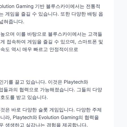
volution Gaming 기반 블루스카이에서는 전통적
 게임을 즐길 수 있습니다. 또한 다양한 배팅 옵
넓혀줍니다.
술력은 매우 높으며 이를 바탕으로 블루스카이에서는 고객들
게 접속하여 게임을 즐길 수 있으며, 스마트폰 및
 속도 역시 매우 빠르고 안정적이므로
를 끌고 있습니다. 이것은 Playtech와
웨어 기업들과의 협력으로 가능해졌습니다. 그들의 다양
선호도를 받고 있습니다.
것은 바로 다양한 슬롯 게임입니다. 다양한 주제
laytech와 Evolution Gaming의 협력을
우 생생하고 실감나는 경험을 제공합니다.