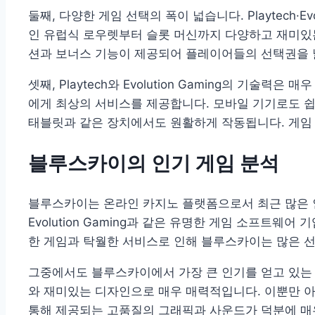
둘째, 다양한 게임 선택의 폭이 넓습니다. Playtech·E
인 유럽식 로우렛부터 슬롯 머신까지 다양하고 재미있는
션과 보너스 기능이 제공되어 플레이어들의 선택권을 
셋째, Playtech와 Evolution Gaming의 기
에게 최상의 서비스를 제공합니다. 모바일 기기로도 쉽
태블릿과 같은 장치에서도 원활하게 작동됩니다. 게임
블루스카이의 인기 게임 분석
블루스카이는 온라인 카지노 플랫폼으로서 최근 많은 인기
Evolution Gaming과 같은 유명한 게임 소프트
한 게임과 탁월한 서비스로 인해 블루스카이는 많은 
그중에서도 블루스카이에서 가장 큰 인기를 얻고 있는 
와 재미있는 디자인으로 매우 매력적입니다. 이뿐만 아니라, P
통해 제공되는 고품질의 그래픽과 사운드가 덕분에 매