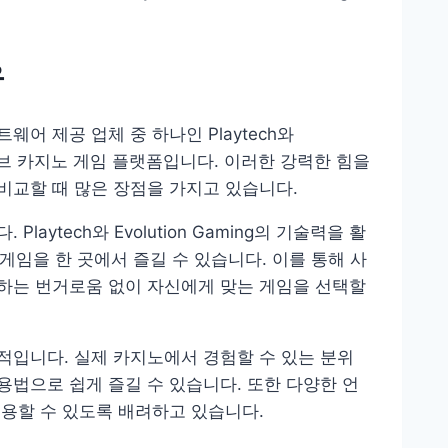
유
어 제공 업체 중 하나인 Playtech와
 라이브 카지노 게임 플랫폼입니다. 이러한 강력한 힘을
비교할 때 많은 장점을 가지고 있습니다.
ytech와 Evolution Gaming의 기술력을 활
게임을 한 곳에서 즐길 수 있습니다. 이를 통해 사
하는 번거로움 없이 자신에게 맞는 게임을 선택할
적입니다. 실제 카지노에서 경험할 수 있는 분위
법으로 쉽게 즐길 수 있습니다. 또한 다양한 언
용할 수 있도록 배려하고 있습니다.