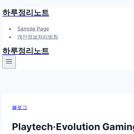
하루정리노트
Skip
to
content
Sample Page
개인정보처리방침
하루정리노트
블로그
Playtech·Evolution G