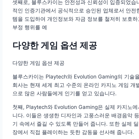
셋째로, 블루스카이는 안전성과 신뢰성이 입증되었습니다. Pl
적인 인증기관에서 공식적으로 승인된 업체로서 안전한
템을 도입하여 개인정보와 자금 정보를 철저히 보호하
부정 행위를 예
다양한 게임 옵션 제공
다양한 게임 옵션 제공
블루스카이는 Playtech와 Evolution Gaming의
회사는 현재 세계 최고 수준의 온라인 카지노 게임 개
으로 많은 사람들에게 인기를 얻고 있습니다.
첫째, Playtech와 Evolution Gaming은 실제
니다. 이들은 생생한 디자인과 고풍스러운 배경음악 
기 속에서 즐길 수 있도록 만들어 줍니다. 또한 실제
장에서 직접 플레이하는 듯한 감동을 선사해 줍니다.