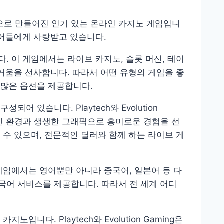
ng 기반으로 만들어진 인기 있는 온라인 카지노 게임입니
이어들에게 사랑받고 있습니다.
. 이 게임에서는 라이브 카지노, 슬롯 머신, 테이
즐거움을 선사합니다. 따라서 어떤 유형의 게임을 좋
 많은 옵션을 제공합니다.
 있습니다. Playtech와 Evolution
적인 환경과 생생한 그래픽으로 흥미로운 경험을 선
 수 있으며, 전문적인 딜러와 함께 하는 라이브 게
게임에서는 영어뿐만 아니라 중국어, 일본어 등 다
국어 서비스를 제공합니다. 따라서 전 세계 어디
니다. Playtech와 Evolution Gaming은