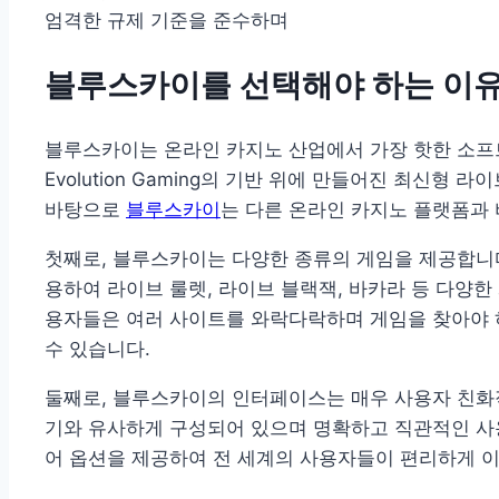
엄격한 규제 기준을 준수하며
블루스카이를 선택해야 하는 이
블루스카이는 온라인 카지노 산업에서 가장 핫한 소프트웨
Evolution Gaming의 기반 위에 만들어진 최신형
바탕으로
블루스카이
는 다른 온라인 카지노 플랫폼과 
첫째로, 블루스카이는 다양한 종류의 게임을 제공합니다. Pla
용하여 라이브 룰렛, 라이브 블랙잭, 바카라 등 다양한 
용자들은 여러 사이트를 와락다락하며 게임을 찾아야 
수 있습니다.
둘째로, 블루스카이의 인터페이스는 매우 사용자 친화
기와 유사하게 구성되어 있으며 명확하고 직관적인 사용
어 옵션을 제공하여 전 세계의 사용자들이 편리하게 이