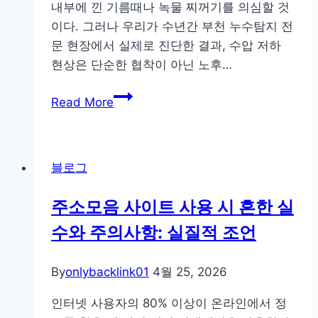
나
내부에 낀 기름때나 녹물 찌꺼기를 의심할 것
로
이다. 그러나 우리가 수년간 부천 누수탐지 전
직
문 현장에서 실제로 진단한 결과, 수압 저하
원
현상은 단순한 협착이 아닌 노후…
·
부
고
Read More
천
객
식
모
당
두
블로그
주
잡
방
는
주소모음 사이트 사용 시 흔한 실
급
스
수와 주의사항: 실질적 조언
수
포
압
츠
저
By
onlybacklink01
중
4월 25, 2026
하,
계
인터넷 사용자의 80% 이상이 온라인에서 정
막
전