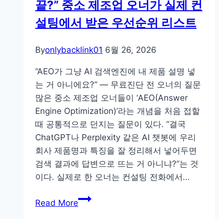
끝?” 중소 제조업 오너가 실제 컨
사
용
설팅에서 받은 우선순위 리스트
시
흔
By
onlybacklink01
6월 26, 2026
한
실
“AEO가 그냥 AI 검색엔진에 내 제품 설명 넣
수
는 거 아니에요?” — 무료진단 전 오너의 질문
와
많은 중소 제조업 오너들이 ‘AEO(Answer
주
Engine Optimization)’라는 개념을 처음 접할
의
때 공통적으로 던지는 질문이 있다. “결국
사
ChatGPT나 Perplexity 같은 AI 챗봇에 우리
항:
회사 제품명과 특징을 잘 정리해서 넣어두면
실
검색 결과에 답변으로 뜨는 거 아니냐?”는 것
질
이다. 실제로 한 오너는 컨설팅 전화에서…
적
AEO
조
Read More
=
언