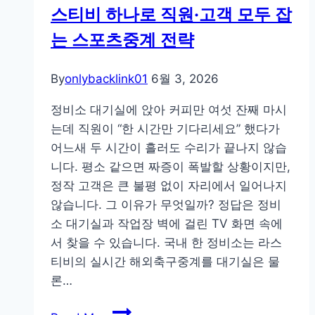
고
스티비 하나로 직원·고객 모두 잡
받
는 스포츠중계 전략
은
GEO-
By
onlybacklink01
6월 3, 2026
AEO
진
정비소 대기실에 앉아 커피만 여섯 잔째 마시
단
는데 직원이 “한 시간만 기다리세요” 했다가
결
어느새 두 시간이 흘러도 수리가 끝나지 않습
과:
니다. 평소 같으면 짜증이 폭발할 상황이지만,
2026
정작 고객은 큰 불평 없이 자리에서 일어나지
년
않습니다. 그 이유가 무엇일까? 정답은 정비
AI
소 대기실과 작업장 벽에 걸린 TV 화면 속에
검
서 찾을 수 있습니다. 국내 한 정비소는 라스
색
티비의 실시간 해외축구중계를 대기실은 물
전
론…
쟁
정
의