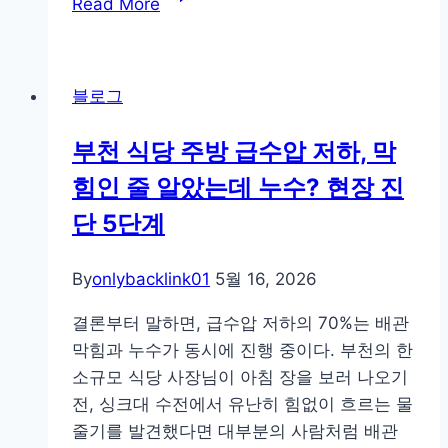
Read More
비
서
소
막
대
블로그
기
시
부천 식당 주방 급수압 저하, 막
간
힘인 줄 알았는데 누수? 현장 진
을
없
단 5단계
앤
비
By
onlybacklink01
5월 16, 2026
밀:
라
결론부터 말하면, 급수압 저하의 70%는 배관
스
막힘과 누수가 동시에 진행 중이다. 부천의 한
티
소규모 식당 사장님이 아침 장을 보러 나오기
비
전, 싱크대 수전에서 유난히 힘없이 흐르는 물
하
줄기를 발견했다면 대부분의 사람처럼 배관