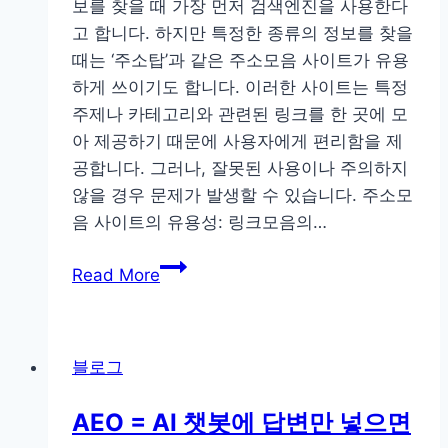
보를 찾을 때 가장 먼저 검색엔진을 사용한다
힘
략
고 합니다. 하지만 특정한 종류의 정보를 찾을
인
때는 ‘주소탑’과 같은 주소모음 사이트가 유용
줄
하게 쓰이기도 합니다. 이러한 사이트는 특정
알
주제나 카테고리와 관련된 링크를 한 곳에 모
았
아 제공하기 때문에 사용자에게 편리함을 제
는
공합니다. 그러나, 잘못된 사용이나 주의하지
데
않을 경우 문제가 발생할 수 있습니다. 주소모
누
음 사이트의 유용성: 링크모음의…
수?
현
주
Read More
장
소
진
모
단
음
5
블로그
사
단
이
계
AEO = AI 챗봇에 답변만 넣으면
트