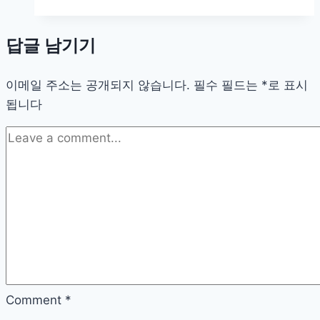
AI
챗
답글 남기기
봇
에
이메일 주소는 공개되지 않습니다.
답
필수 필드는
*
로 표시
됩니다
변
만
넣
으
면
끝?”
중
소
제
조
업
Comment
*
오