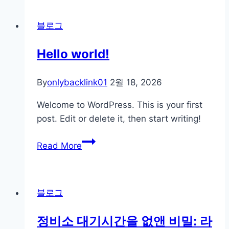
1
도
블로그
모
르
Hello world!
는
기
By
onlybacklink01
2월 18, 2026
획
자
Welcome to WordPress. This is your first
가
post. Edit or delete it, then start writing!
오
픈
Hello
Read More
타
world!
임
신
블로그
청
서
정비소 대기시간을 없앤 비밀: 라
쓰