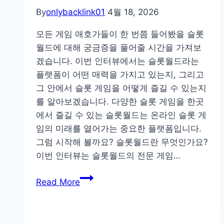
짤
By
onlybacklink01
4월 18, 2026
의
모든 게임 애호가들이 한 번쯤 들어봤을 슬롯
글
월드에 대해 궁금증을 풀어줄 시간을 가져보
로
겠습니다. 이번 인터뷰에서는 슬롯월드라는
벌
플랫폼이 어떤 매력을 가지고 있는지, 그리고
트
그 안에서 슬롯 게임을 어떻게 즐길 수 있는지
렌
를 알아보겠습니다. 다양한 슬롯 게임을 한곳
드
에서 즐길 수 있는 슬롯월드는 온라인 슬롯 게
와
임의 미래를 열어가는 중요한 플랫폼입니다.
국
그럼 시작해 볼까요? 슬롯월드란 무엇인가요?
내
이번 인터뷰는 슬롯월드의 전문 게임…
상
황
슬
Read More
비
롯
교
월
드: