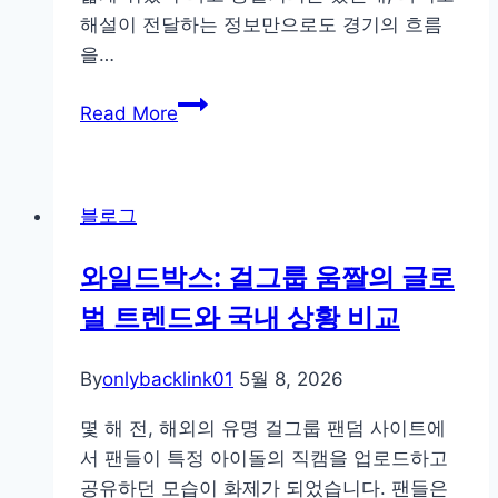
적
해설이 전달하는 정보만으로도 경기의 흐름
조
을…
언
MLB
Read More
중
계,
서
블로그
울
티
와일드박스: 걸그룹 움짤의 글로
비
벌 트렌드와 국내 상황 비교
자
막
해
By
onlybacklink01
5월 8, 2026
설
몇 해 전, 해외의 유명 걸그룹 팬덤 사이트에
로
서 팬들이 특정 아이돌의 직캠을 업로드하고
원
공유하던 모습이 화제가 되었습니다. 팬들은
어