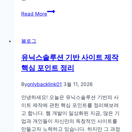
와
Read More
일
드
홀
블로그
덤
슬
유닉스솔루션 기반 사이트 제작
롯
핵심 포인트 정리
게
임
이
By
onlybacklink01
3월 11, 2026
해
안녕하세요! 오늘은 유닉스솔루션 기반의 사
가
이트 제작에 관한 핵심 포인트를 정리해보려
이
고 합니다. 웹 개발이 일상화된 지금, 많은 기
드
업과 개인들이 자신만의 독창적인 사이트를
만들고자 노력하고 있습니다. 하지만 그 과정