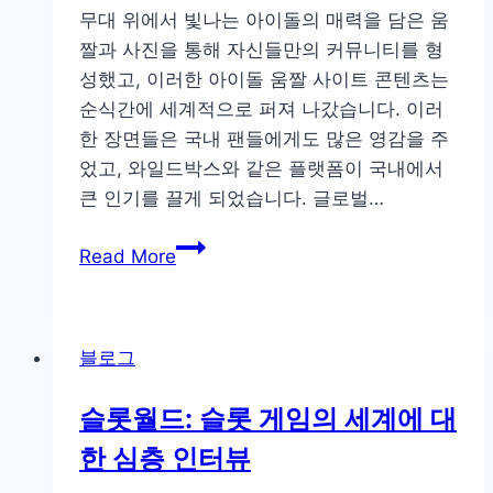
무대 위에서 빛나는 아이돌의 매력을 담은 움
생
짤과 사진을 통해 자신들만의 커뮤니티를 형
중
성했고, 이러한 아이돌 움짤 사이트 콘텐츠는
계
순식간에 세계적으로 퍼져 나갔습니다. 이러
의
한 장면들은 국내 팬들에게도 많은 영감을 주
짜
었고, 와일드박스와 같은 플랫폼이 국내에서
릿
큰 인기를 끌게 되었습니다. 글로벌…
함
을
와
Read More
두
일
배
드
로
박
즐
블로그
스:
기
걸
는
슬롯월드: 슬롯 게임의 세계에 대
그
법
한 심층 인터뷰
룹
움