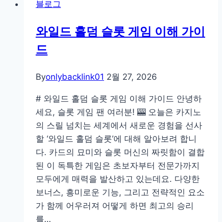
블로그
슬
롯
와일드 홀덤 슬롯 게임 이해 가이
게
드
임
의
세
By
onlybacklink01
2월 27, 2026
계
# 와일드 홀덤 슬롯 게임 이해 가이드 안녕하
에
세요, 슬롯 게임 팬 여러분! 🎰 오늘은 카지노
대
의 스릴 넘치는 세계에서 새로운 경험을 선사
한
할 ‘와일드 홀덤 슬롯’에 대해 알아보려 합니
심
다. 카드의 묘미와 슬롯 머신의 짜릿함이 결합
층
된 이 독특한 게임은 초보자부터 전문가까지
인
모두에게 매력을 발산하고 있는데요. 다양한
터
보너스, 흥미로운 기능, 그리고 전략적인 요소
뷰
가 함께 어우러져 어떻게 하면 최고의 승리
를…