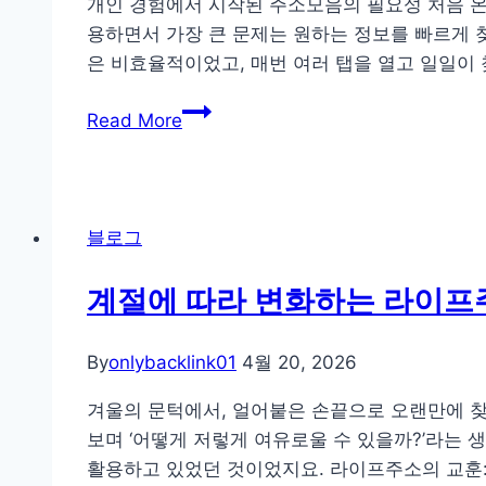
개인 경험에서 시작된 주소모음의 필요성 처음 온
한
비
용하면서 가장 큰 문제는 원하는 정보를 빠르게 찾
실
포
은 비효율적이었고, 매번 여러 탭을 열고 일일이
수
앤
주
와
애
Read More
소
주
프
모
의
터
음
사
분
문
항:
석
블로그
제
실
해
질
계절에 따라 변화하는 라이프
결
적
가
조
By
onlybacklink01
4월 20, 2026
이
언
드:
겨울의 문턱에서, 얼어붙은 손끝으로 오랜만에 찾
여
보며 ‘어떻게 저렇게 여유로울 수 있을까?’라는 
러
활용하고 있었던 것이었지요. 라이프주소의 교훈: