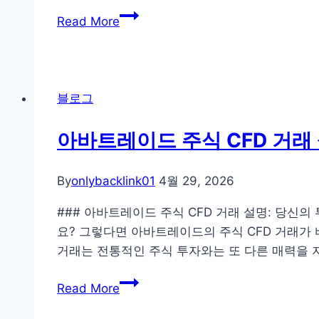
마
‘딱
Read More
루
그
함
곳’만
몰
잡
후
는
블로그
알
누
게
수
아바트레이드 주식 CFD 거래
된
탐
진
지
By
onlybacklink01
4월 29, 2026
실:
전
안
략
### 아바트레이드 주식 CFD 거래 설명: 당신
양
요? 그렇다면 아바트레이드의 주식 CFD 거래가 바로 
누
거래는 전통적인 주식 투자와는 또 다른 매력을 
수
아
탐
Read More
바
지,