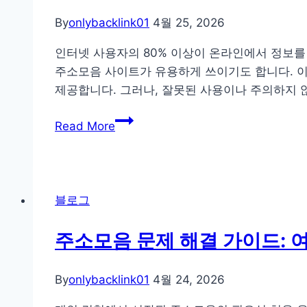
변
바
By
onlybacklink01
4월 25, 2026
화
른
와
활
인터넷 사용자의 80% 이상이 온라인에서 정보를 
핵
용
주소모음 사이트가 유용하게 쓰이기도 합니다. 
심
법
제공합니다. 그러나, 잘못된 사용이나 주의하지 
전
주
략:
Read More
소
사
모
용
음
자
사
경
블로그
이
험
트
향
주소모음 문제 해결 가이드: 
사
상
용
을
By
onlybacklink01
4월 24, 2026
시
위
흔
한