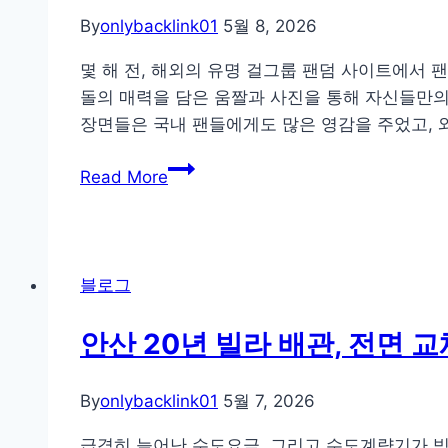
By
onlybacklink01
5월 8, 2026
몇 해 전, 해외의 유명 걸그룹 팬덤 사이트에서
돌의 매력을 담은 움짤과 사진을 통해 자신들만의
장면들은 국내 팬들에게도 많은 영감을 주었고, 
와
Read More
일
드
박
스:
블로그
걸
그
안산 20년 빌라 배관, 전면 교
룹
움
By
onlybacklink01
5월 7, 2026
짤
의
급격히 늘어난 수도요금, 그리고 수도계량기가 빙