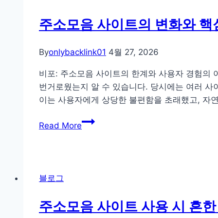
이
트:
주소모음 사이트의 변화와 핵심
해
외
By
onlybacklink01
4월 27, 2026
사
례
비포: 주소모음 사이트의 한계와 사용자 경험의 
와
번거로웠는지 알 수 있습니다. 당시에는 여러 
국
이는 사용자에게 상당한 불편함을 초래했고, 자연
내
주
상
Read More
소
황
모
비
음
교
사
를
블로그
이
통
트
한
주소모음 사이트 사용 시 흔한
의
올