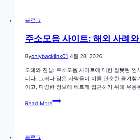
트
대
레
형
이
업
블로그
드
체
주
는
주소모음 사이트: 해외 사례와
식
왜
CFD
도
By
onlybacklink01
4월 28, 2026
거
망
래
갔
오해와 진실: 주소모음 사이트에 대한 잘못된 인
설
나
니다. 그러나 많은 사람들이 이를 단순한 즐겨찾
명
이고, 다양한 정보에 빠르게 접근하기 위해 유용
주
Read More
소
모
음
사
블로그