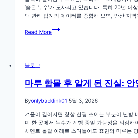
글
‘숨은 누수’가 도사리고 있습니다. 특히 20년 
로
택 관리 업계의 데이터를 종합해 보면, 안산 지역
벌
안
트
Read More
산
렌
20
드
년
와
빌
국
블로그
라
내
배
상
마루 함몰 후 알게 된 진실: 
관,
황
전
비
By
onlybacklink01
5월 3, 2026
면
교
교
겨울이 깊어지면 항상 신경 쓰이는 부분이 난방 
체
미 한 곳에서 누수가 진행 중일 가능성을 의심해
없
시멘트 몰탈 아래로 스며들어도 표면의 마루는 당
이