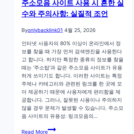
주소모음 사이트 사용 시 흔한 실
는
수와 주의사항: 실질적 조언
기
획
자
By
onlybacklink01
4월 25, 2026
가
인터넷 사용자의 80% 이상이 온라인에서 정
오
보를 찾을 때 가장 먼저 검색엔진을 사용한다
픈
고 합니다. 하지만 특정한 종류의 정보를 찾을
타
때는 ‘주소탑’과 같은 주소모음 사이트가 유용
임
하게 쓰이기도 합니다. 이러한 사이트는 특정
신
주제나 카테고리와 관련된 링크를 한 곳에 모
청
아 제공하기 때문에 사용자에게 편리함을 제
서
공합니다. 그러나, 잘못된 사용이나 주의하지
쓰
않을 경우 문제가 발생할 수 있습니다. 주소모
고
음 사이트의 유용성: 링크모음의…
받
은
주
Read More
GEO-