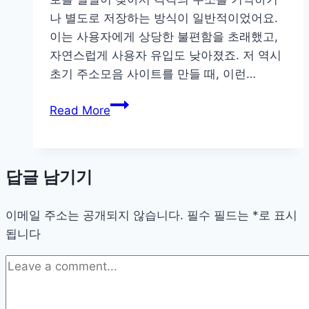
항:
나 별도로 저장하는 방식이 일반적이었어요.
실
이는 사용자에게 상당한 불편함을 초래했고,
질
자연스럽게 사용자 유입도 낮아졌죠. 저 역시
적
초기 주소모음 사이트를 만들 때, 이런…
조
주
언
Read More
소
모
음
답글 남기기
사
이
이메일 주소는 공개되지 않습니다.
트
필수 필드는
*
로 표시
됩니다
의
변
화
와
핵