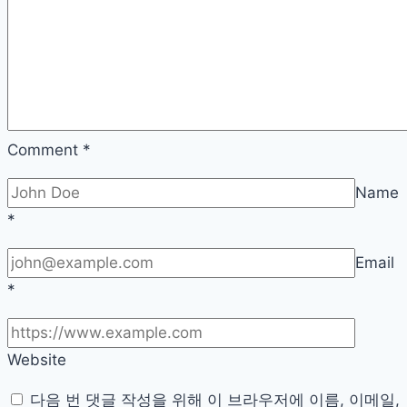
심
전
략:
사
용
자
Comment
*
경
Name
험
*
향
상
Email
을
*
위
한
비
Website
포
앤
다음 번 댓글 작성을 위해 이 브라우저에 이름, 이메일,