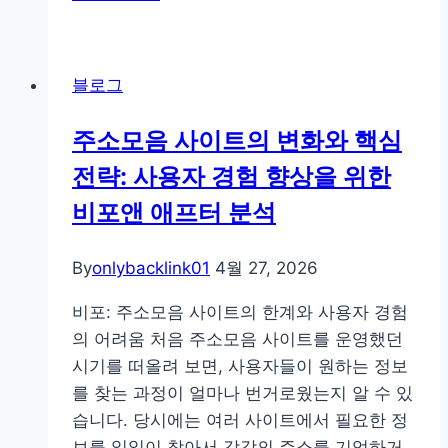
소
AEO
모
진
음
단
블로그
사
결
이
과:
주소모음 사이트의 변화와 핵심
트
2026
전략: 사용자 경험 향상을 위한
사
년
용
비포앤 애프터 분석
AI
시
검
흔
By
onlybacklink01
색
4월 27, 2026
한
전
실
비포: 주소모음 사이트의 한계와 사용자 경험
쟁
수
의 어려움 처음 주소모음 사이트를 운영했던
의
와
시기를 떠올려 보면, 사용자들이 원하는 정보
서
주
를 찾는 과정이 얼마나 번거로웠는지 알 수 있
막
의
습니다. 당시에는 여러 사이트에서 필요한 정
사
보를 일일이 찾아서 각각의 주소를 기억하거