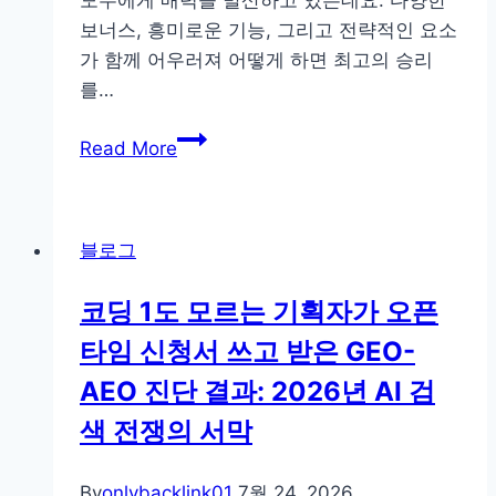
모두에게 매력을 발산하고 있는데요. 다양한
보너스, 흥미로운 기능, 그리고 전략적인 요소
가 함께 어우러져 어떻게 하면 최고의 승리
를…
와
Read More
일
드
홀
블로그
덤
슬
코딩 1도 모르는 기획자가 오픈
롯
타임 신청서 쓰고 받은 GEO-
게
임
AEO 진단 결과: 2026년 AI 검
이
색 전쟁의 서막
해
가
By
onlybacklink01
7월 24, 2026