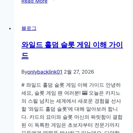
Read More
바
트
레
블로그
이
드
와일드 홀덤 슬롯 게임 이해 가이
주
드
식
CFD
거
By
onlybacklink01
2월 27, 2026
래
# 와일드 홀덤 슬롯 게임 이해 가이드 안녕하
설
세요, 슬롯 게임 팬 여러분! 🎰 오늘은 카지노
명
의 스릴 넘치는 세계에서 새로운 경험을 선사
할 ‘와일드 홀덤 슬롯’에 대해 알아보려 합니
다. 카드의 묘미와 슬롯 머신의 짜릿함이 결합
된 이 독특한 게임은 초보자부터 전문가까지