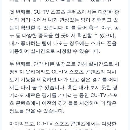
첫 번째로, CU-TV 스포츠 콘텐츠에서는 다양한 종
목의 경기 중에서 내가 관심있는 팀이 진행되고 있
는지 확인할 수 있습니다. 예를 들어 축구, 야구, 농
구 등 다양한 종목을 한 곳에서 확인할 수 있으며,
내가 좋아하는 팀이 나오는 경우에는 스마트 폰을
이용하여 실시간으로 시청할 수 있습니다.
두 번째로, 만약 바쁜 일정으로 인해 실시간으로 시
청하지 못하더라도 CU-TV 스포츠 콘텐츠의 다시
보기 기능을 이용하면 내가 보고 싶은 경기를 어디
서든 다시 볼 수 있습니다. 혹은 내가 보지 못한 경
기라도 새로운 경기를 기다리는 동안 CU-TV 스포
츠 콘텐츠에서 이전의 경기들을 시청하며 더 많은
정보를 얻을 수 있습니다.
마지막으로, CU-TV 스포츠 콘텐츠에서는 다양한