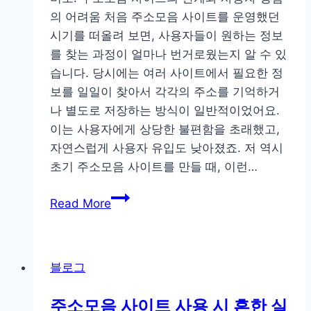
의 어려움 처음 주소모음 사이트를 운영했던
시기를 떠올려 보면, 사용자들이 원하는 정보
를 찾는 과정이 얼마나 번거로웠는지 알 수 있
습니다. 당시에는 여러 사이트에서 필요한 정
보를 일일이 찾아서 각각의 주소를 기억하거
나 별도로 저장하는 방식이 일반적이었어요.
이는 사용자에게 상당한 불편함을 초래했고,
자연스럽게 사용자 유입도 낮아졌죠. 저 역시
초기 주소모음 사이트를 만들 때, 이런…
주
Read More
소
모
음
블로그
사
이
주소모음 사이트 사용 시 흔한 실
트