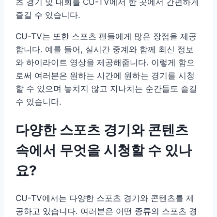
츠 경기 및 대회를 CU-TV에서 한 곳에서 간편하게
즐길 수 있습니다.
CU-TV는 또한 스포츠 팬들에게 많은 장점을 제공
합니다. 예를 들어, 실시간 중계와 함께 최신 정보
와 하이라이트 영상을 제공해줍니다. 이렇게 함으
로써 여러분은 원하는 시간에 원하는 경기를 시청
할 수 있으며 놓치지 않고 지나치는 순간들도 즐길
수 있습니다.
다양한 스포츠 경기와 콘텐츠
속에서 무엇을 시청할 수 있나
요?
CU-TV에서는 다양한 스포츠 경기와 콘텐츠를 제
공하고 있습니다. 여러분은 어떤 종류의 스포츠 경