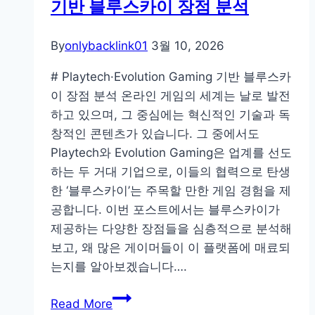
기반 블루스카이 장점 분석
해
외
사
By
onlybacklink01
3월 10, 2026
례
# Playtech·Evolution Gaming 기반 블루스카
와
이 장점 분석 온라인 게임의 세계는 날로 발전
국
하고 있으며, 그 중심에는 혁신적인 기술과 독
내
창적인 콘텐츠가 있습니다. 그 중에서도
상
Playtech와 Evolution Gaming은 업계를 선도
황
하는 두 거대 기업으로, 이들의 협력으로 탄생
비
한 ‘블루스카이’는 주목할 만한 게임 경험을 제
교
공합니다. 이번 포스트에서는 블루스카이가
를
제공하는 다양한 장점들을 심층적으로 분석해
통
보고, 왜 많은 게이머들이 이 플랫폼에 매료되
한
는지를 알아보겠습니다….
올
바
Playtech·Evolution
Read More
른