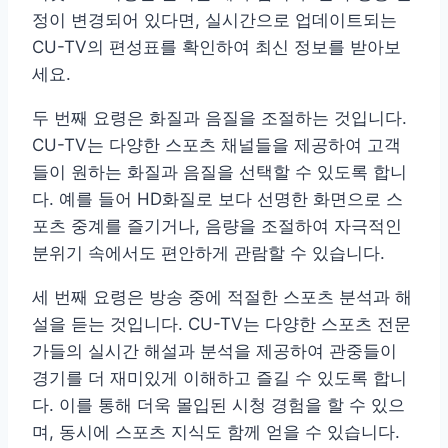
정이 변경되어 있다면, 실시간으로 업데이트되는
CU-TV의 편성표를 확인하여 최신 정보를 받아보
세요.
두 번째 요령은 화질과 음질을 조절하는 것입니다.
CU-TV는 다양한 스포츠 채널들을 제공하여 고객
들이 원하는 화질과 음질을 선택할 수 있도록 합니
다. 예를 들어 HD화질로 보다 선명한 화면으로 스
포츠 중계를 즐기거나, 음량을 조절하여 자극적인
분위기 속에서도 편안하게 관람할 수 있습니다.
세 번째 요령은 방송 중에 적절한 스포츠 분석과 해
설을 듣는 것입니다. CU-TV는 다양한 스포츠 전문
가들의 실시간 해설과 분석을 제공하여 관중들이
경기를 더 재미있게 이해하고 즐길 수 있도록 합니
다. 이를 통해 더욱 몰입된 시청 경험을 할 수 있으
며, 동시에 스포츠 지식도 함께 얻을 수 있습니다.