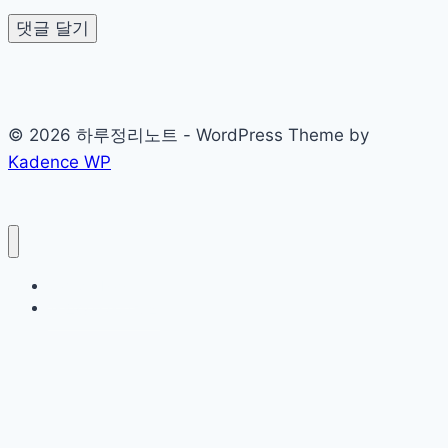
© 2026 하루정리노트 - WordPress Theme by
Kadence WP
Sample Page
개인정보처리방침