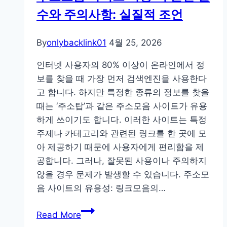
수와 주의사항: 실질적 조언
의
변
화
By
onlybacklink01
4월 25, 2026
와
인터넷 사용자의 80% 이상이 온라인에서 정
핵
보를 찾을 때 가장 먼저 검색엔진을 사용한다
심
고 합니다. 하지만 특정한 종류의 정보를 찾을
전
때는 ‘주소탑’과 같은 주소모음 사이트가 유용
략:
하게 쓰이기도 합니다. 이러한 사이트는 특정
사
주제나 카테고리와 관련된 링크를 한 곳에 모
용
아 제공하기 때문에 사용자에게 편리함을 제
자
공합니다. 그러나, 잘못된 사용이나 주의하지
경
않을 경우 문제가 발생할 수 있습니다. 주소모
험
음 사이트의 유용성: 링크모음의…
향
상
주
Read More
을
소