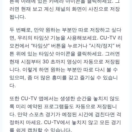
른쪽 아래에 있는 카메라 아이콘을 클릭하세요. 그
러면 현재 보고 계신 채널의 화면이 사진으로 저장
됩니다.
두 번째로, 만약 원하는 부분만 따로 저장하고 싶다
면, 우리의 타임샷 기능을 사용해보세요. CU-TV 리
모컨에서 “타임샷” 버튼을 누르거나 “시작/정지” 버
튼 위에 있는 타임샷 아이콘을 클릭하세요. 그러면
현재 시점부터 30 초까지 영상이 자동으로 저장됩
니다. 이렇게 하면 원하는 부분만 따로 다시 볼 수
있으며, 좀 더 많은 흥미를 갖고 즐기실 수 있습니
다.
또한 CU-TV 앱에서는 생생한 순간을 놓치지 않도
록 미리 예약된 프로그램들도 자동으로 저장됩니
다. 만약 스포츠 경기가 예정된 시간에 겹친다면 걱
정하지 마세요. CU-TV에서 놓치지 않고 모든 경기
를 쉽게 캡처할 수 있습니다.